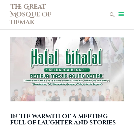
The Great
Mosque Of
The Great Mosque Of Demak
Demak
Home
Profile
News
Teen Mosque
Museum Collections
Gallery
Library
Infaq
Contact
In the warmth of a meeting
full of laughter and stories