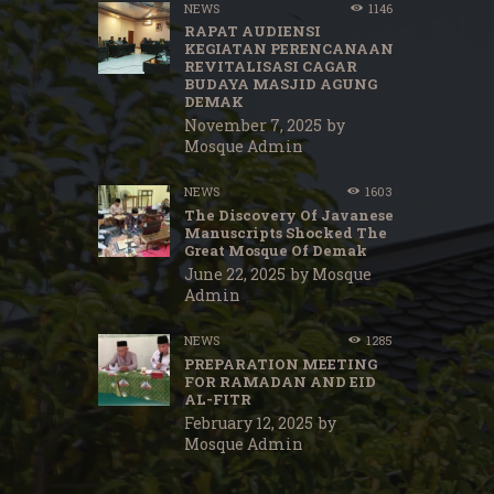
NEWS
1146
RAPAT AUDIENSI
KEGIATAN PERENCANAAN
REVITALISASI CAGAR
BUDAYA MASJID AGUNG
DEMAK
November 7, 2025
by
Mosque Admin
NEWS
1603
The Discovery Of Javanese
Manuscripts Shocked The
Great Mosque Of Demak
June 22, 2025
by
Mosque
Admin
NEWS
1285
PREPARATION MEETING
FOR RAMADAN AND EID
AL-FITR
February 12, 2025
by
Mosque Admin