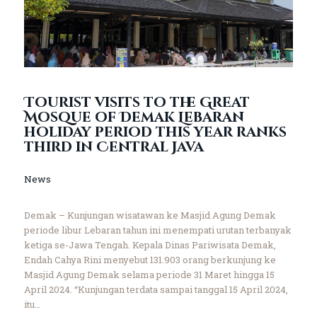
Tourist visits to the Great
Mosque of Demak Lebaran
holiday period this year ranks
third in Central Java
News
Demak – Kunjungan wisatawan ke Masjid Agung Demak
periode libur Lebaran tahun ini menempati urutan terbanyak
ketiga se-Jawa Tengah. Kepala Dinas Pariwisata Demak,
Endah Cahya Rini menyebut 131.903 orang berkunjung ke
Masjid Agung Demak selama periode 31 Maret hingga 15
April 2024. “Kunjungan terdata sampai tanggal 15 April 2024,
itu…