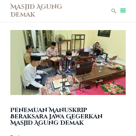
Masjid Agung
Demak
Masjid Agung Demak
Beranda
Profil
Berita
Remaja Masjid
Koleksi Museum
Galeri
Perpustakaan
Infaq
Kontak
Penemuan Manuskrip
Beraksara Jawa Gegerkan
Masjid Agung Demak